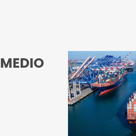
M
E
D
I
O