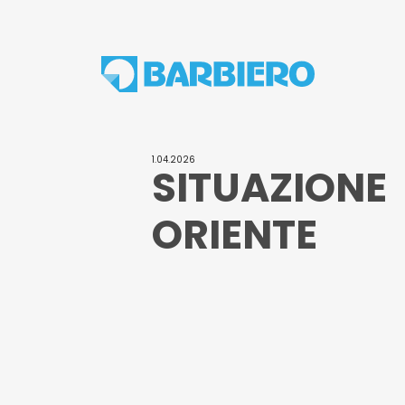
1.04.2026
S
I
T
U
A
Z
I
O
N
E
O
R
I
E
N
T
E