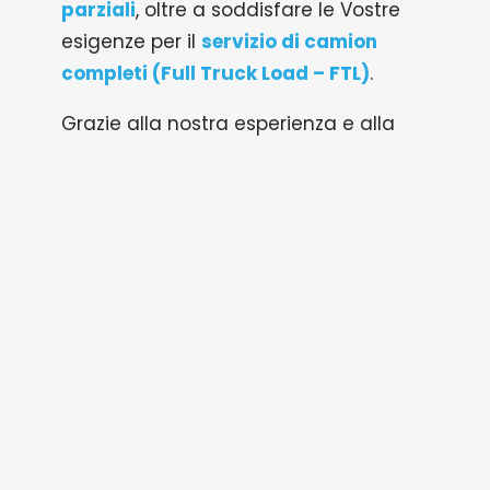
parziali
, oltre a soddisfare le Vostre
esigenze per il
servizio di camion
completi (Full Truck Load – FTL)
.
Grazie alla nostra esperienza e alla
nostra flessibilità siamo in grado di
fornire un servizio di qualità che
risponde a ogni Vostra necessità.
BARBIERO Spa - Via G. Di Vittorio, 25125 Brescia, Italia | P.IVA
00268220175 - REA Brescia n° 158805
Capitale Sociale € 1.000.000,00 i.v. | Tel +39.030.26.89.011 |
info@barbiero.it
|
privacy policy
|
cookie policy