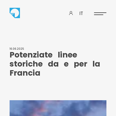
IT
16.06.2025
P
o
t
e
n
z
i
a
t
e
l
i
n
e
e
s
t
o
r
i
c
h
e
d
a
e
p
e
r
l
a
F
r
a
n
c
i
a